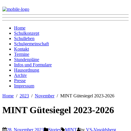
Home
Schulkonzept
Schulleben
Schulgemeinschaft
Kontakt
Termine
Stundenpläne
Infos und Formulare
Hausordnung
Archiv
Presse
Impressum
Home
2023
November
MINT Gütesiegel 2023-2026
MINT Gütesiegel 2023-2026
28. November 2023
Stories
MINT
by
VS-Vasoldsberg