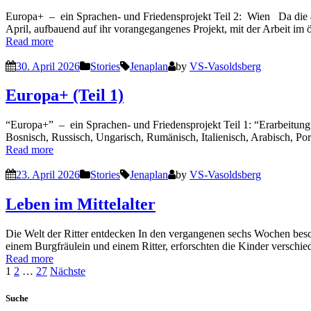
Europa+ – ein Sprachen- und Friedensprojekt Teil 2: Wien Da die 4te
April, aufbauend auf ihr vorangegangenes Projekt, mit der Arbeit im 
Read more
30. April 2026
Stories
Jenaplan
by
VS-Vasoldsberg
Europa+ (Teil 1)
“Europa+” – ein Sprachen- und Friedensprojekt Teil 1: “Erarbeitun
Bosnisch, Russisch, Ungarisch, Rumänisch, Italienisch, Arabisch, Por
Read more
23. April 2026
Stories
Jenaplan
by
VS-Vasoldsberg
Leben im Mittelalter
Die Welt der Ritter entdecken In den vergangenen sechs Wochen beschä
einem Burgfräulein und einem Ritter, erforschten die Kinder verschied
Read more
Seitennummerierung
1
2
…
27
Nächste
der
Suche