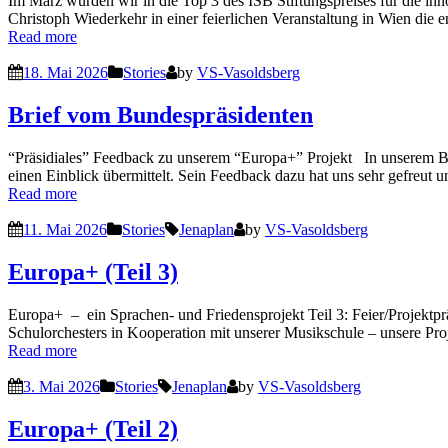
Im März wurden wir in die Top 3 des ISB Stiftungspreises für die in
Christoph Wiederkehr in einer feierlichen Veranstaltung in Wien die
Read more
18. Mai 2026
Stories
by
VS-Vasoldsberg
Brief vom Bundespräsidenten
“Präsidiales” Feedback zu unserem “Europa+” Projekt In unserem Be
einen Einblick übermittelt. Sein Feedback dazu hat uns sehr gefreut u
Read more
11. Mai 2026
Stories
Jenaplan
by
VS-Vasoldsberg
Europa+ (Teil 3)
Europa+ – ein Sprachen- und Friedensprojekt Teil 3: Feier/Projektp
Schulorchesters in Kooperation mit unserer Musikschule – unsere Pr
Read more
3. Mai 2026
Stories
Jenaplan
by
VS-Vasoldsberg
Europa+ (Teil 2)