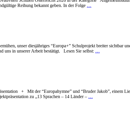
novativsten Schulen Österreichs 2026 in der Kategorie “Allgemeinbild
 endgültige Reihung bekannt geben. In der Folge
…
mühen, unser diesjähriges “Europa+” Schulprojekt breiter sichtbar u
nd uns in unserer Arbeit bestätigt. Lesen Sie selbst:
…
räsentation + Mit der “Europahymne” und “Bruder Jakob”, einem Lied, 
ojektpräsentation zu „13 Sprachen – 14 Länder –
…