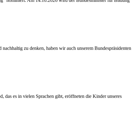
ung” nominiert. Am 14.10.2026 wird der Bundesminister für Bildung
nd nachhaltig zu denken, haben wir auch unserem Bundespräsidenten
das es in vielen Sprachen gibt, eröffneten die Kinder unseres