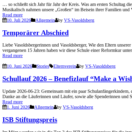
… so schließt sich Jahr für Jahr der Kreis. Was am ersten Schultag di
Musikalisch nahmen unsere „Großen“ im Beisein ihrer Familien und
Read more
10. Juli 2026
Allgemein
by
VS-Vasoldsberg
Temporärer Abschied
Liebe Vasoldsbergerinnen und Vasoldsberger, Wie den Eltern unserer 
vergangenen 15 Jahren haben wir diese Schule einer Reformkur unte
Read more
10. Juni 2026
Stories
Elternverein
by
VS-Vasoldsberg
Schullauf 2026 – Benefizlauf “Make a Wis
Update 2026-06-23: Gemeinsam mit ein paar Schulanfängerkindern, die
Danke an die Läuferinnen und Läufer, sowie alle Spenderinnen und
Read more
1. Juni 2026
Allgemein
by
VS-Vasoldsberg
ISB Stiftungspreis