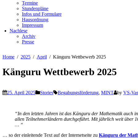
Termine
Stundenpläne
Infos und Formulare
Hausordnung
Impressum
Nachlese
Archiv
Presse
Home
2025
April
Känguru Wettbewerb 2025
Känguru Wettbewerb 2025
25. April 2025
Stories
Begabungsförderung
,
MINT
by
VS-Vas
“In den letzten Jahren ist das Känguru der Mathematik auch 
allen Teilnehmerländern durchgeführt. Mit jährlich weit über 
… “
… so der einleitende Text auf der Internetseite zu
Känguru der Mat