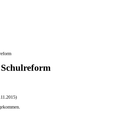
reform
 Schulreform
.11.2015)
f gekommen.