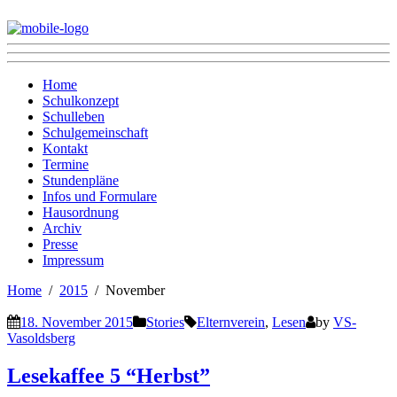
Home
Schulkonzept
Schulleben
Schulgemeinschaft
Kontakt
Termine
Stundenpläne
Infos und Formulare
Hausordnung
Archiv
Presse
Impressum
Home
2015
November
18. November 2015
Stories
Elternverein
,
Lesen
by
VS-
Vasoldsberg
Lesekaffee 5 “Herbst”