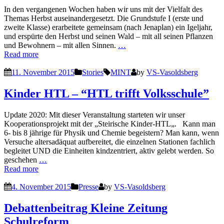
In den vergangenen Wochen haben wir uns mit der Vielfalt des
Themas Herbst auseinandergesetzt. Die Grundstufe I (erste und
zweite Klasse) erarbeitete gemeinsam (nach Jenaplan) ein Igeljahr,
und erspürte den Herbst und seinen Wald – mit all seinen Pflanzen
und Bewohnern – mit allen Sinnen.
…
Read more
11. November 2015
Stories
MINT
by
VS-Vasoldsberg
Kinder HTL – “HTL trifft Volksschule”
Update 2020: Mit dieser Veranstaltung starteten wir unser
Kooperationsprojekt mit der „Steirische Kinder-HTL„. Kann man
6- bis 8 jährige für Physik und Chemie begeistern? Man kann, wenn
Versuche altersadäquat aufbereitet, die einzelnen Stationen fachlich
begleitet UND die Einheiten kindzentriert, aktiv gelebt werden. So
geschehen
…
Read more
4. November 2015
Presse
by
VS-Vasoldsberg
Debattenbeitrag Kleine Zeitung
Schulreform