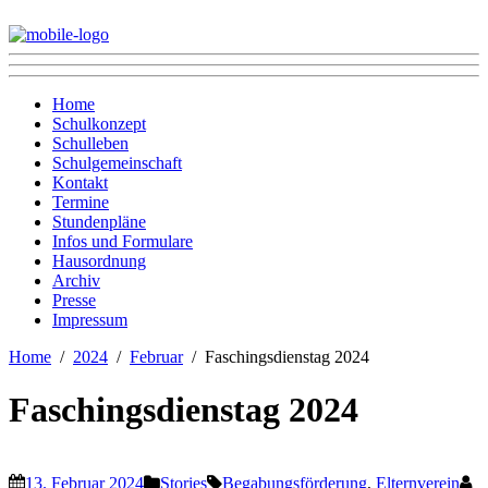
Home
Schulkonzept
Schulleben
Schulgemeinschaft
Kontakt
Termine
Stundenpläne
Infos und Formulare
Hausordnung
Archiv
Presse
Impressum
Home
2024
Februar
Faschingsdienstag 2024
Faschingsdienstag 2024
13. Februar 2024
Stories
Begabungsförderung
,
Elternverein