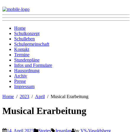
Home
Schulkonzept
Schulleben
Schulgemeinschaft
Kontakt
Termine
Stundenpläne
Infos und Formulare
Hausordnung
Archiv
Presse
Impressum
Home
2023
April
Musical Erarbeitung
Musical Erarbeitung
14. April 2023
Stories
Jenaplan
by
VS-Vasoldsberg