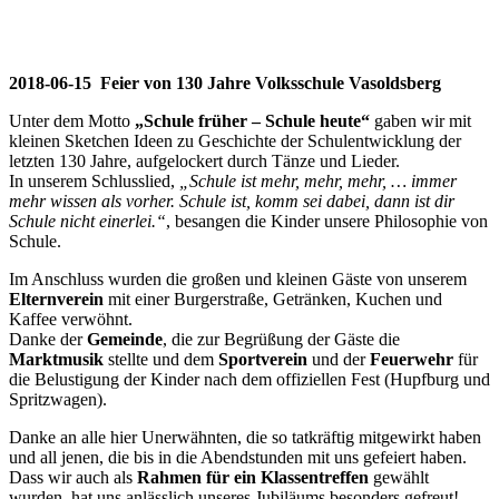
2018-06-15 Feier von 130 Jahre Volksschule Vasoldsberg
Unter dem Motto
„Schule früher – Schule heute“
gaben wir mit
kleinen Sketchen Ideen zu Geschichte der Schulentwicklung der
letzten 130 Jahre, aufgelockert durch Tänze und Lieder.
In unserem Schlusslied,
„Schule ist mehr, mehr, mehr, … immer
mehr wissen als vorher. Schule ist, komm sei dabei, dann ist dir
Schule nicht einerlei.“
, besangen die Kinder unsere Philosophie von
Schule.
Im Anschluss wurden die großen und kleinen Gäste von unserem
Elternverein
mit einer Burgerstraße, Getränken, Kuchen und
Kaffee verwöhnt.
Danke der
Gemeinde
, die zur Begrüßung der Gäste die
Marktmusik
stellte und dem
Sportverein
und der
Feuerwehr
für
die Belustigung der Kinder nach dem offiziellen Fest (Hupfburg und
Spritzwagen).
Danke an alle hier Unerwähnten, die so tatkräftig mitgewirkt haben
und all jenen, die bis in die Abendstunden mit uns gefeiert haben.
Dass wir auch als
Rahmen für ein Klassentreffen
gewählt
wurden, hat uns anlässlich unseres Jubiläums besonders gefreut!