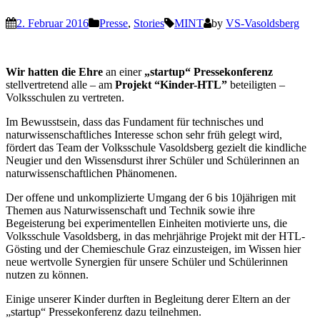
2. Februar 2016
Presse
,
Stories
MINT
by
VS-Vasoldsberg
Wir hatten die Ehre
an einer
„startup“ Pressekonferenz
stellvertretend alle – am
Projekt “Kinder-HTL”
beteiligten –
Volksschulen zu vertreten.
Im Bewusstsein, dass das Fundament für technisches und
naturwissenschaftliches Interesse schon sehr früh gelegt wird,
fördert das Team der Volksschule Vasoldsberg gezielt die kindliche
Neugier und den Wissensdurst ihrer Schüler und Schülerinnen an
naturwissenschaftlichen Phänomenen.
Der offene und unkomplizierte Umgang der 6 bis 10jährigen mit
Themen aus Naturwissenschaft und Technik sowie ihre
Begeisterung bei experimentellen Einheiten motivierte uns, die
Volksschule Vasoldsberg, in das mehrjährige Projekt mit der HTL-
Gösting und der Chemieschule Graz einzusteigen, im Wissen hier
neue wertvolle Synergien für unsere Schüler und Schülerinnen
nutzen zu können.
Einige unserer Kinder durften in Begleitung derer Eltern an der
„startup“ Pressekonferenz dazu teilnehmen.