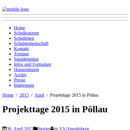
Home
Schulkonzept
Schulleben
Schulgemeinschaft
Kontakt
Termine
Stundenpläne
Infos und Formulare
Hausordnung
Archiv
Presse
Impressum
Home
2015
April
Projekttage 2015 in Pöllau
Projekttage 2015 in Pöllau
30. April 2015
Stories
by
VS-Vasoldsberg