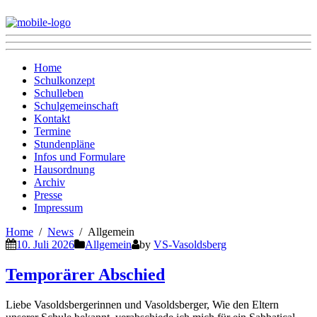
Home
Schulkonzept
Schulleben
Schulgemeinschaft
Kontakt
Termine
Stundenpläne
Infos und Formulare
Hausordnung
Archiv
Presse
Impressum
Home
News
Allgemein
10. Juli 2026
Allgemein
by
VS-Vasoldsberg
Temporärer Abschied
Liebe Vasoldsbergerinnen und Vasoldsberger, Wie den Eltern