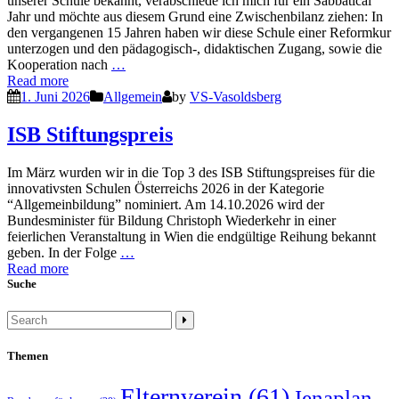
unserer Schule bekannt, verabschiede ich mich für ein Sabbatical
Jahr und möchte aus diesem Grund eine Zwischenbilanz ziehen: In
den vergangenen 15 Jahren haben wir diese Schule einer Reformkur
unterzogen und den pädagogisch-, didaktischen Zugang, sowie die
Kooperation nach
…
Read more
1. Juni 2026
Allgemein
by
VS-Vasoldsberg
ISB Stiftungspreis
Im März wurden wir in die Top 3 des ISB Stiftungspreises für die
innovativsten Schulen Österreichs 2026 in der Kategorie
“Allgemeinbildung” nominiert. Am 14.10.2026 wird der
Bundesminister für Bildung Christoph Wiederkehr in einer
feierlichen Veranstaltung in Wien die endgültige Reihung bekannt
geben. In der Folge
…
Read more
Suche
Themen
Elternverein
(61)
Jenaplan