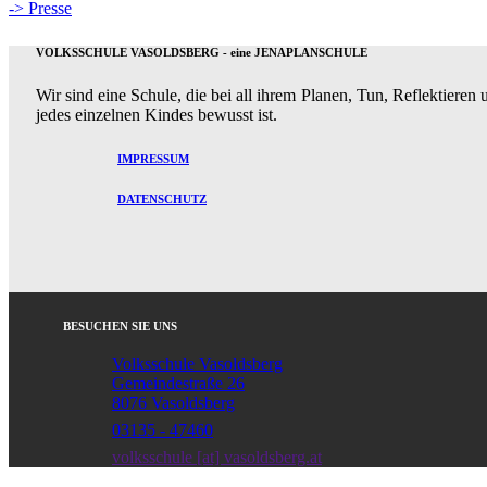
-> Presse
VOLKSSCHULE VASOLDSBERG - eine JENAPLANSCHULE
Wir sind eine Schule, die bei all ihrem Planen, Tun, Reflektiere
jedes einzelnen Kindes bewusst ist.
IMPRESSUM
DATENSCHUTZ
BESUCHEN SIE UNS
Volksschule Vasoldsberg
Gemeindestraße 26
8076 Vasoldsberg
03135 - 47460
volksschule [at] vasoldsberg.at