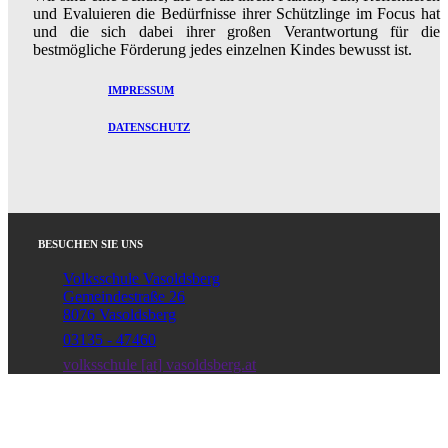
und Evaluieren die Bedürfnisse ihrer Schützlinge im Focus hat
und die sich dabei ihrer großen Verantwortung für die
bestmögliche Förderung jedes einzelnen Kindes bewusst ist.
IMPRESSUM
DATENSCHUTZ
BESUCHEN SIE UNS
Volksschule Vasoldsberg
Gemeindestraße 26
8076 Vasoldsberg
03135 - 47460
volksschule [at] vasoldsberg.at