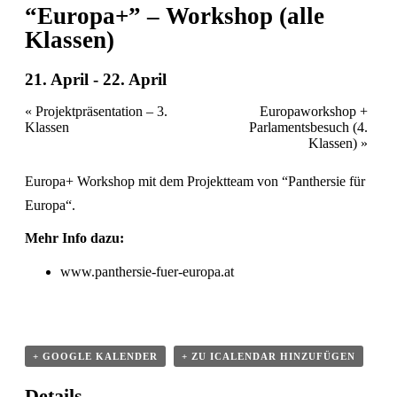
“Europa+” – Workshop (alle
Klassen)
21. April
-
22. April
Event
«
Projektpräsentation – 3.
Europaworkshop +
Klassen
Parlamentsbesuch (4.
Navigation
Klassen)
»
Europa+ Workshop mit dem Projektteam von “Panthersie für
Europa“.
Mehr Info dazu:
www.panthersie-fuer-europa.at
+ GOOGLE KALENDER
+ ZU ICALENDAR HINZUFÜGEN
Details